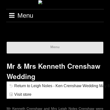
Menu
Menu
Mr & Mrs Kenneth Crenshaw
Wedding
Return to Leigh Noles - Ken Crenshaw Wedding May 8
Visit store
Mr Kenneth Crenshaw and Mrs Leigh Noles Crenshaw were